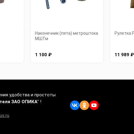
Наконечник (пята) метроштока
Рулетка 
МШТм
1 100 ₽
11 989 
ения удобства и простоты
ителя ЗАО ОПИКА
" !
us.ru