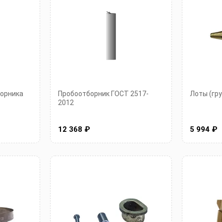
борника
Пробоотборник ГОСТ 2517-
Лоты (гру
2012
12 368 ₽
5 994 ₽