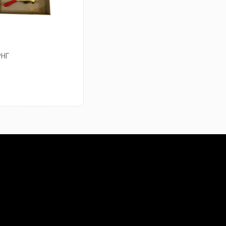
РНГ
₽