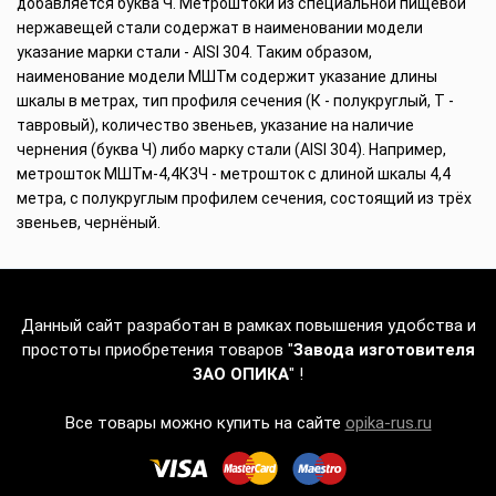
добавляется буква Ч. Метроштоки из специальной пищевой
нержавещей стали содержат в наименовании модели
указание марки стали - AISI 304. Таким образом,
наименование модели МШТм содержит указание длины
шкалы в метрах, тип профиля сечения (К - полукруглый, Т -
тавровый), количество звеньев, указание на наличие
чернения (буква Ч) либо марку стали (AISI 304). Например,
метрошток МШТм-4,4К3Ч - метрошток с длиной шкалы 4,4
метра, с полукруглым профилем сечения, состоящий из трёх
звеньев, чернёный.
Данный сайт разработан в рамках повышения удобства и
простоты приобретения товаров "
Завода изготовителя
ЗАО ОПИКА
" !
Все товары можно купить на сайте
opika-rus.ru