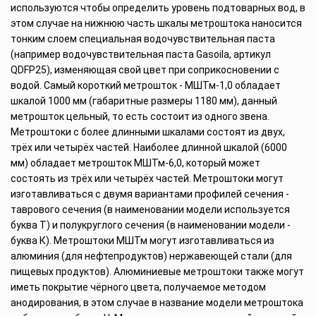
используются чтобы определить уровень подтоварных вод, в
этом случае на нижнюю часть шкалы метроштока наносится
тонким слоем специальная водочувствительная паста
(например водочувствительная паста Gasoila, артикул
QDFP25), изменяющая свой цвет при соприкосновении с
водой. Самый короткий метрошток - МШТм-1,0 обладает
шкалой 1000 мм (габаритные размеры 1180 мм), данный
метрошток цельный, то есть состоит из одного звена.
Метроштоки с более длинными шкалами состоят из двух,
трёх или четырёх частей. Наиболее длинной шкалой (6000
мм) обладает метрошток МШТм-6,0, который может
состоять из трёх или четырёх частей. Метроштоки могут
изготавливаться с двумя вариантами профилей сечения -
таврового сечения (в наименовании модели используется
буква Т) и полукруглого сечения (в наименовании модели -
буква К). Метроштоки МШТм могут изготавливаться из
алюминия (для нефтепродуктов) нержавеющей стали (для
пищевых продуктов). Алюминиевые метроштоки также могут
иметь покрытие чёрного цвета, получаемое методом
анодирования, в этом случае в название модели метроштока