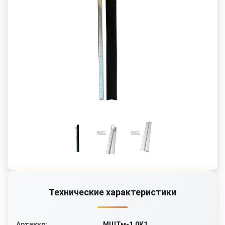
Доступны модификации:
Длины
: от 1,0 до 6,0 метров
Материал
: алюминий анодированный светлый,
алюминий анодированный (чёрный), нержавеющая
сталь AISI 304
Сечение
: полукруглое (К), Т-образное (Т)
Количество звеньев
: от 1 до 4
Для измерения уровня используются
бензочувствительная и водочувствительная пасты.
Метроштоки упаковываются в водонепроницаемый
чехол.
Технические характеристики
МШТм-1.0К1
Артикул: