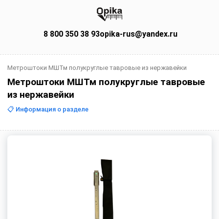
8 800 350 38 93
opika-rus@yandex.ru
Метроштоки МШТм полукруглые тавровые из нержавейки
Метроштоки МШТм полукруглые тавровые
из нержавейки
📋 Информация о разделе
Метроштоки МШТм — для
измерения уровня нефтепродуктов
и жидкостей
Метроштоки МШТм разработаны для измерения уровня
нефтепродуктов и неагрессивных жидкостей в ёмкостях.
Применяются на нефтебазах и предприятиях по
хранению жидких продуктов.