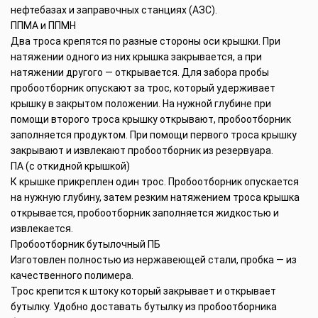
нефтебазах и заправочных станциях (АЗС).
ППМА и ППМН
Два троса крепятся по разные стороны оси крышки. При
натяжении одного из них крышка закрывается, а при
натяжении другого — открывается. Для забора пробы
пробоотборник опускают за трос, который удерживает
крышку в закрытом положении. На нужной глубине при
помощи второго троса крышку открывают, пробоотборник
заполняется продуктом. При помощи первого троса крышку
закрывают и извлекают пробоотборник из резервуара.
ПА (с откидной крышкой)
К крышке прикреплен один трос. Пробоотборник опускается
на нужную глубину, затем резким натяжением троса крышка
открывается, пробоотборник заполняется жидкостью и
извлекается.
Пробоотборник бутылочный ПБ
Изготовлен полностью из нержавеющей стали, пробка — из
качественного полимера.
Трос крепится к штоку который закрывает и открывает
бутылку. Удобно доставать бутылку из пробоотборника