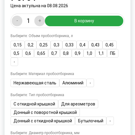
Цена актульна на 08.08.2026
-
+
В корзину
Выберите: Объем пробоотборника, л
0,15
0,2
0,25
0,3
0,33
0,4
0,43
0,45
0,5
0,6
0,65
0,7
0,8
0,9
1,0
1,1
ПБ
-
Выберите: Материал пробоотборника
Нержавеющая сталь
Алюминий
-
Выберите: Тип пробоотборника
С откидной крышкой
Для ареометров
Донный с поворотной крышкой
Донный с откидной крышкой
Бутылочный
-
Выберите: Диаметр пробоотборника, мм