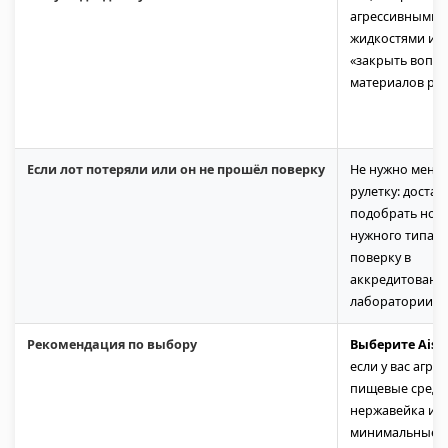
агрессивными
жидкостями и х
«закрыть вопро
материалов раз
Если лот потеряли или он не прошёл поверку
Не нужно менят
рулетку: доста
подобрать нов
нужного типа и
поверку в
аккредитованн
лаборатории.
Рекомендация по выбору
Выберите Aisi 
если у вас агре
пищевые среды
нержавейка и
минимальные в