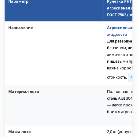
Параметр
Рулетка РНГ
агресивная ср
ГОСТ 7502 (не
Назначение
Агрессивные 
жидкости
Для резервуаро
бензином, дизт
химически акт
пищевыми прод
важна коррози
стойкость.
ГОС
Материал лота
Полностью не
сталь AISI 304/3
— легко промыв
боится агресси
Масса лота
2,0 кг (допуск 20