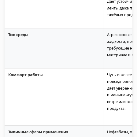
Даёт устойчиво
ленты даже при
тяжёлых продук
Тип среды
Агрессивные и
жидкости, прод
требующие не
материала и лё
Комфорт работы
Чуть тяжелее в
повседневной р
даёт уверенное
и меньше «гуля
ветре или вспл
продукта.
Типичные сферы применения
Нефтебазы, хи