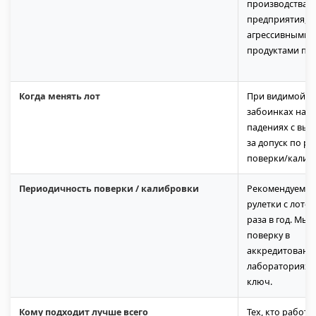
производства,
предприятия, р
агрессивными 
продуктами пи
Когда менять лот
При видимой к
забоинках на ш
падениях с выс
за допуск по ре
поверки/калиб
Периодичность поверки / калибровки
Рекомендуем п
рулетки с лотом
раза в год. Мы 
поверку в
аккредитованн
лабораториях 
ключ.
Кому подходит лучше всего
Тех, кто работае