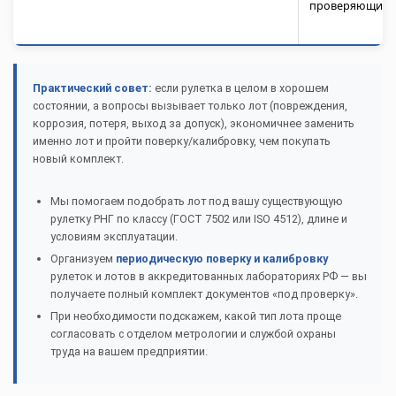
проверяющих.
Практический совет:
если рулетка в целом в хорошем
состоянии, а вопросы вызывает только лот (повреждения,
коррозия, потеря, выход за допуск), экономичнее заменить
именно лот и пройти поверку/калибровку, чем покупать
новый комплект.
Мы помогаем подобрать лот под вашу существующую
рулетку РНГ по классу (ГОСТ 7502 или ISO 4512), длине и
условиям эксплуатации.
Организуем
периодическую поверку и калибровку
рулеток и лотов в аккредитованных лабораториях РФ — вы
получаете полный комплект документов «под проверку».
При необходимости подскажем, какой тип лота проще
согласовать с отделом метрологии и службой охраны
труда на вашем предприятии.