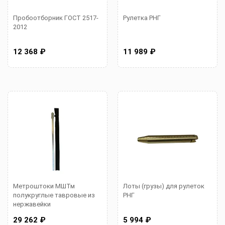
Пробоотборник ГОСТ 2517-
Рулетка РНГ
2012
12 368 ₽
11 989 ₽
Метроштоки МШТм
Лоты (грузы) для рулеток
полукруглые тавровые из
РНГ
нержавейки
29 262 ₽
5 994 ₽