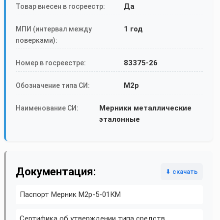
Да
Товар внесен в госреестр:
1 год
МПИ (интервал между
поверками):
83375-26
Номер в госреестре:
М2р
Обозначение типа СИ:
Мерники металлические
Наименование СИ:
эталонные
Документация:
⬇ скачать
Паспорт Мерник М2р-5-01КМ
Сертифика об утверждении типа средств