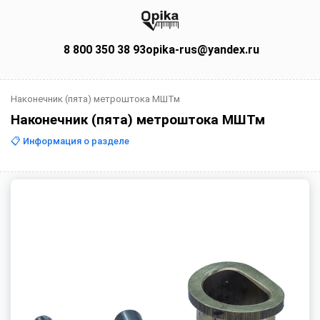
8 800 350 38 93
opika-rus@yandex.ru
Наконечник (пята) метроштока МШТм
Наконечник (пята) метроштока МШТм
📋 Информация о разделе
Наконечники (пяты) для
метроштоков МШТм — для точного
замера уровня
Наконечник (пята) метроштока МШТм — это сменный
элемент, который устанавливается на нижнюю часть
метроштока для обеспечения точного контакта с
поверхностью жидкости или дном резервуара. Широко
используется на нефтебазах и предприятиях по
хранению жидких продуктов.