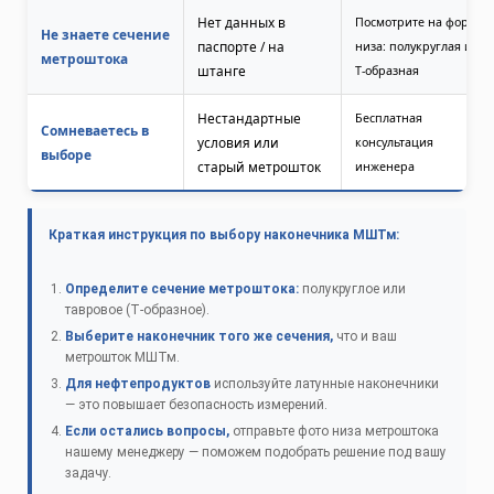
Нет данных в
Посмотрите на форму
Не знаете сечение
паспорте / на
низа: полукруглая или
метроштока
штанге
Т‑образная
Нестандартные
Бесплатная
Сомневаетесь в
условия или
консультация
выборе
старый метрошток
инженера
Краткая инструкция по выбору наконечника МШТм:
Определите сечение метроштока:
полукруглое или
тавровое (Т‑образное).
Выберите наконечник того же сечения,
что и ваш
метрошток МШТм.
Для нефтепродуктов
используйте латунные наконечники
— это повышает безопасность измерений.
Если остались вопросы,
отправьте фото низа метроштока
нашему менеджеру — поможем подобрать решение под вашу
задачу.