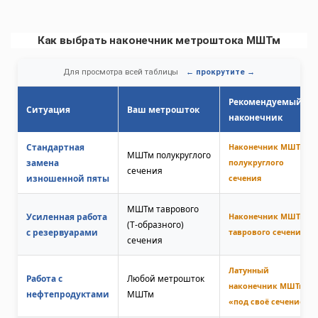
Как выбрать наконечник метроштока МШТм
Для просмотра всей таблицы
Рекомендуемый
Ситуация
Ваш метрошток
наконечник
Стандартная
Наконечник МШТм
МШТм полукруглого
замена
полукруглого
сечения
изношенной пяты
сечения
МШТм таврового
Усиленная работа
Наконечник МШТм
(Т‑образного)
с резервуарами
таврового сечения
сечения
Латунный
Работа с
Любой метрошток
наконечник МШТм
нефтепродуктами
МШТм
«под своё сечение»