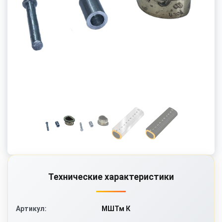
Сечение
: полукруглое, Т-образное
Материал
: нержавеющая сталь AISI 304
Совместимость
: подходит для всех метроштоков
МШТм
Замена наконечника продлевает срок службы основного
инструмента и обеспечивает точность измерений.
Технические характеристики
МШТм К
Артикул: