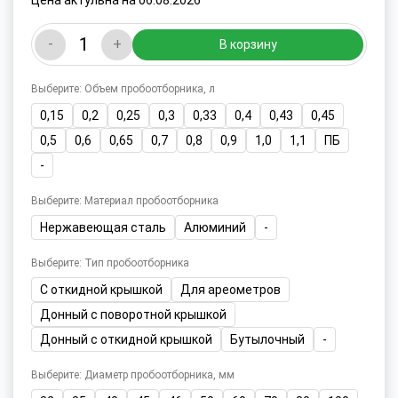
Цена актульна на 06.08.2026
-
+
В корзину
Выберите: Объем пробоотборника, л
0,15
0,2
0,25
0,3
0,33
0,4
0,43
0,45
0,5
0,6
0,65
0,7
0,8
0,9
1,0
1,1
ПБ
-
Выберите: Материал пробоотборника
Нержавеющая сталь
Алюминий
-
Выберите: Тип пробоотборника
С откидной крышкой
Для ареометров
Донный с поворотной крышкой
Донный с откидной крышкой
Бутылочный
-
Выберите: Диаметр пробоотборника, мм