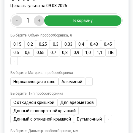
Цена актульна на 09.08.2026
-
+
В корзину
Выберите: Объем пробоотборника, л
0,15
0,2
0,25
0,3
0,33
0,4
0,43
0,45
0,5
0,6
0,65
0,7
0,8
0,9
1,0
1,1
ПБ
-
Выберите: Материал пробоотборника
Нержавеющая сталь
Алюминий
-
Выберите: Тип пробоотборника
С откидной крышкой
Для ареометров
Донный с поворотной крышкой
Донный с откидной крышкой
Бутылочный
-
Выберите: Диаметр пробоотборника, мм