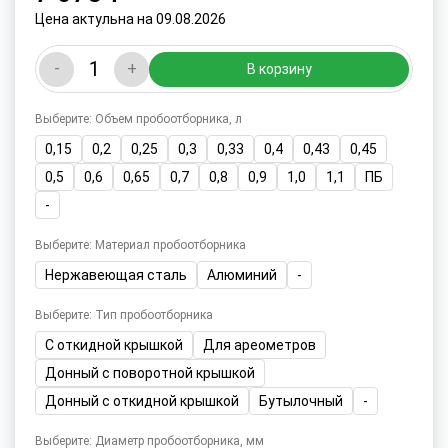
Цена актульна на 09.08.2026
-
+
В корзину
Выберите: Объем пробоотборника, л
0,15
0,2
0,25
0,3
0,33
0,4
0,43
0,45
0,5
0,6
0,65
0,7
0,8
0,9
1,0
1,1
ПБ
-
Выберите: Материал пробоотборника
Нержавеющая сталь
Алюминий
-
Выберите: Тип пробоотборника
С откидной крышкой
Для ареометров
Донный с поворотной крышкой
Донный с откидной крышкой
Бутылочный
-
Выберите: Диаметр пробоотборника, мм