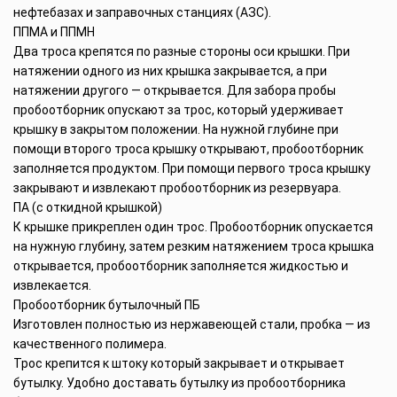
нефтебазах и заправочных станциях (АЗС).
ППМА и ППМН
Два троса крепятся по разные стороны оси крышки. При
натяжении одного из них крышка закрывается, а при
натяжении другого — открывается. Для забора пробы
пробоотборник опускают за трос, который удерживает
крышку в закрытом положении. На нужной глубине при
помощи второго троса крышку открывают, пробоотборник
заполняется продуктом. При помощи первого троса крышку
закрывают и извлекают пробоотборник из резервуара.
ПА (с откидной крышкой)
К крышке прикреплен один трос. Пробоотборник опускается
на нужную глубину, затем резким натяжением троса крышка
открывается, пробоотборник заполняется жидкостью и
извлекается.
Пробоотборник бутылочный ПБ
Изготовлен полностью из нержавеющей стали, пробка — из
качественного полимера.
Трос крепится к штоку который закрывает и открывает
бутылку. Удобно доставать бутылку из пробоотборника