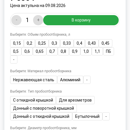
Цена актульна на 09.08.2026
-
+
В корзину
Выберите: Объем пробоотборника, л
0,15
0,2
0,25
0,3
0,33
0,4
0,43
0,45
0,5
0,6
0,65
0,7
0,8
0,9
1,0
1,1
ПБ
-
Выберите: Материал пробоотборника
Нержавеющая сталь
Алюминий
-
Выберите: Тип пробоотборника
С откидной крышкой
Для ареометров
Донный с поворотной крышкой
Донный с откидной крышкой
Бутылочный
-
Выберите: Диаметр пробоотборника, мм