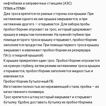
нефтебазах и заправочных станциях (АЗС).
ППМА и ППМН
Два троса крепятся по разные стороны оси крышки. При
натяжении одного из них крышка закрывается, а при
натяжении другого — открывается. Для забора пробы
пробоотборник опускают за трос, который удерживает
крышку в закрытом положении. На нужной глубине при
помощи второго троса крышку открывают, пробоотборник
заполняется продуктом. При помощи первого троса крышку
закрывают и извлекают пробоотборник из резервуара.
ПА (с откидной крышкой)
К крышке прикреплен один трос. Пробоотборник опускается
на нужную глубину, затем резким натяжением троса крышка
открывается, пробоотборник заполняется жидкостью и
извлекается.
Пробоотборник бутылочный ПБ
Изготовлен полностью из нержавеющей стали, пробка — из
качественного полимера.
Трос крепится к штоку который закрывает и открывает
бутылку. Удобно доставать бутылку из пробоотборника