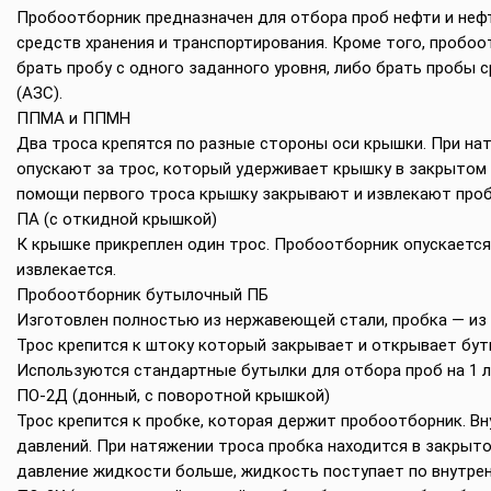
Пробоотборник предназначен для отбора проб нефти и нефт
средств хранения и транспортирования. Кроме того, пробоо
брать пробу с одного заданного уровня, либо брать пробы с
(АЗС).
ППМА и ППМН
Два троса крепятся по разные стороны оси крышки. При на
опускают за трос, который удерживает крышку в закрытом 
помощи первого троса крышку закрывают и извлекают проб
ПА (с откидной крышкой)
К крышке прикреплен один трос. Пробоотборник опускается
извлекается.
Пробоотборник бутылочный ПБ
Изготовлен полностью из нержавеющей стали, пробка — из 
Трос крепится к штоку который закрывает и открывает бут
Используются стандартные бутылки для отбора проб на 1 л
ПО-2Д (донный, с поворотной крышкой)
Трос крепится к пробке, которая держит пробоотборник. В
давлений. При натяжении троса пробка находится в закрыто
давление жидкости больше, жидкость поступает по внутренн