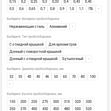
0,15
0,2
0,25
0,3
0,33
0,4
0,43
0,45
0,5
0,6
0,65
0,7
0,8
0,9
1,0
1,1
ПБ
-
Выберите: Материал пробоотборника
Нержавеющая сталь
Алюминий
-
Выберите: Тип пробоотборника
С откидной крышкой
Для ареометров
Донный с поворотной крышкой
Донный с откидной крышкой
Бутылочный
-
Выберите: Диаметр пробоотборника, мм
32
35
40
45
46
50
60
70
80
100
-
Выберите: Высота пробоотборника, мм
150
200
250
275
300
310
320
330
350
370
400
430
450
480
500
520