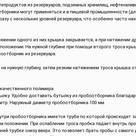
епродуктов из резервуаров, подземных хранилищ, нефтеналивн
тборники могут применяться и в пищевой промышленности (для
разу с нескольких уровней резервуара, что особенно часто на
тяжении одного из них крышка закрывается, а при натяжении 
положении. На нужной глубине при помощи второго троса кр
оотборник из резервуара.
 на нужную глубину, затем резким натяжением троса крышка 
качественного полимера.
ылку. Удобно доставать бутылку из пробоотборника благодар
итр. Наружный диаметр пробоотборника 100 мм.
нутри пробоотборника имеется труба по которой происходит з
м положении. При ослаблении троса пробка падает внутрь пр
ей трубке снизу вверх. Это позволяет брать пробы с самого 