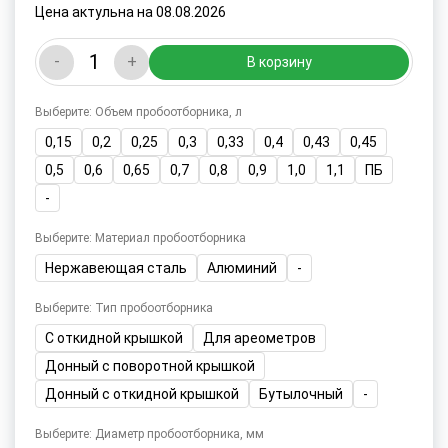
Цена актульна на 08.08.2026
-
+
В корзину
Выберите: Объем пробоотборника, л
0,15
0,2
0,25
0,3
0,33
0,4
0,43
0,45
0,5
0,6
0,65
0,7
0,8
0,9
1,0
1,1
ПБ
-
Выберите: Материал пробоотборника
Нержавеющая сталь
Алюминий
-
Выберите: Тип пробоотборника
С откидной крышкой
Для ареометров
Донный с поворотной крышкой
Донный с откидной крышкой
Бутылочный
-
Выберите: Диаметр пробоотборника, мм