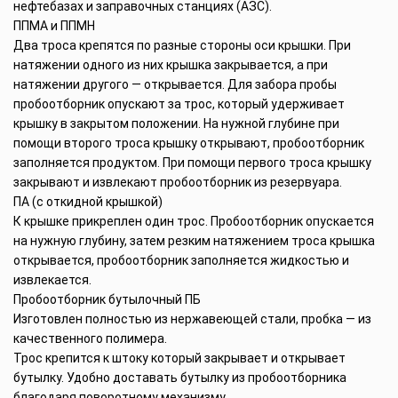
нефтебазах и заправочных станциях (АЗС).
ППМА и ППМН
Два троса крепятся по разные стороны оси крышки. При
натяжении одного из них крышка закрывается, а при
натяжении другого — открывается. Для забора пробы
пробоотборник опускают за трос, который удерживает
крышку в закрытом положении. На нужной глубине при
помощи второго троса крышку открывают, пробоотборник
заполняется продуктом. При помощи первого троса крышку
закрывают и извлекают пробоотборник из резервуара.
ПА (с откидной крышкой)
К крышке прикреплен один трос. Пробоотборник опускается
на нужную глубину, затем резким натяжением троса крышка
открывается, пробоотборник заполняется жидкостью и
извлекается.
Пробоотборник бутылочный ПБ
Изготовлен полностью из нержавеющей стали, пробка — из
качественного полимера.
Трос крепится к штоку который закрывает и открывает
бутылку. Удобно доставать бутылку из пробоотборника
благодаря поворотному механизму.