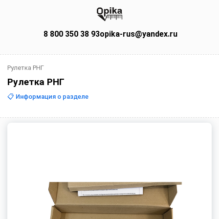
8 800 350 38 93
opika-rus@yandex.ru
Рулетка РНГ
Рулетка РНГ
📋 Информация о разделе
Рулетки РНГ ГОСТ 7502 — для
измерения уровня жидкостей и
строительных работ
Рулетки измерительные металлические РНГ — это
универсальный инструмент для измерения уровня
жидкостей в транспортных и стационарных емкостях, а
также для линейных измерений в строительстве,
геодезии и маркшейдерском деле.