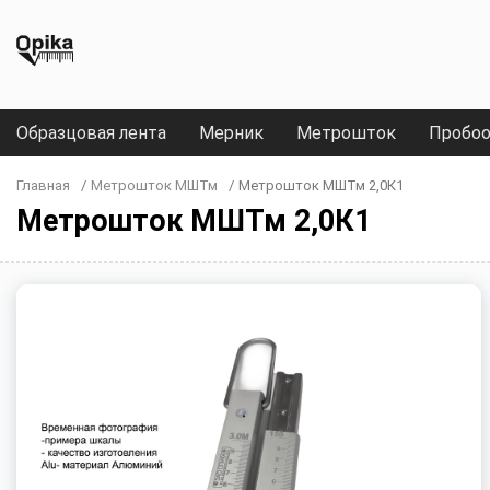
Образцовая лента
Мерник
Метрошток
Пробоо
Главная
/
Метрошток МШТм
/
Метрошток МШТм 2,0К1
Метрошток МШТм 2,0К1