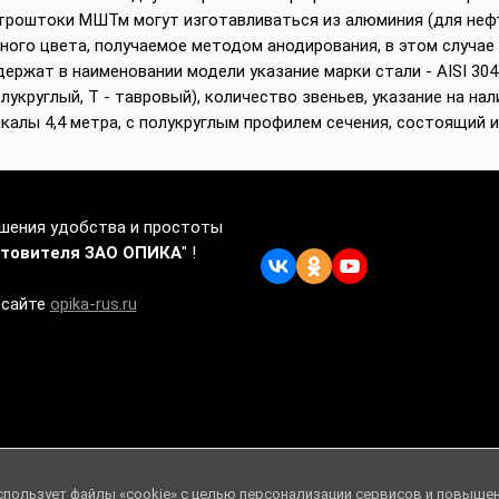
 Метроштоки МШТм могут изготавливаться из алюминия (для не
го цвета, получаемое методом анодирования, в этом случае 
ржат в наименовании модели указание марки стали - AISI 30
укруглый, Т - тавровый), количество звеньев, указание на налич
лы 4,4 метра, с полукруглым профилем сечения, состоящий из
ышения удобства и простоты
отовителя ЗАО ОПИКА
" !
 сайте
opika-rus.ru
спользует файлы «cookie» с целью персонализации сервисов и повыше