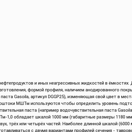
нефтепродуктов и иных неагрессивных жидкостей в ёмкостях
зготовления, формой профиля, наличием анодированного покр
паста Gasoila, артикул DGGP25), изменяющая свой цвет в мес
роштоки МШТм используются чтобы определить уровень подтов
ительная паста (например водочувствительная паста Gasoila
м-1,0 обладает шкалой 1000 мм (габаритные размеры 1180 мм
вух, трёх или четырёх частей. Наиболее длинной шкалой (600
готавливаться с двумя вариантами профилей сечения - таврово