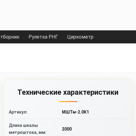
тборник
Рулетка РНГ
Циркометр
Технические характеристики
Артикул:
МШТм-2.0К1
Длина шкалы
2000
метроштока, мм: