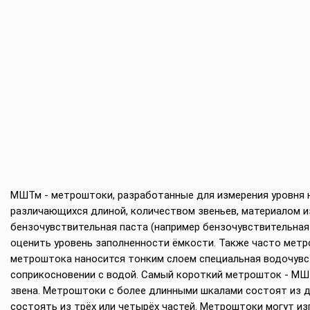
МШТм - метроштоки, разработанные для измерения уровня 
различающихся длиной, количеством звеньев, материалом и
бензочувствительная паста (например бензочувствительная 
оценить уровень заполненности ёмкости. Также часто мет
метроштока наносится тонким слоем специальная водочувств
соприкосновении с водой. Самый короткий метрошток - МШТ
звена. Метроштоки с более длинными шкалами состоят из д
состоять из трёх или четырёх частей. Метроштоки могут из