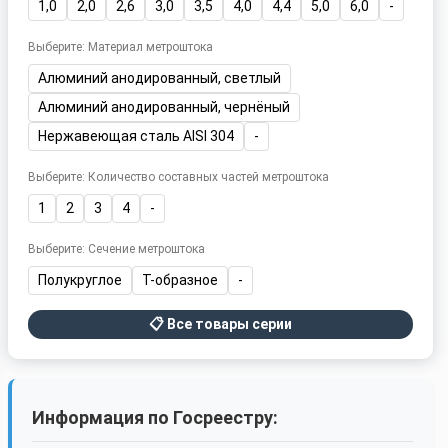
1,0
2,0
2,6
3,0
3,5
4,0
4,4
5,0
6,0
-
Выберите: Материал метроштока
Алюминий анодированный, светлый
Алюминий анодированный, чернёный
Нержавеющая сталь AISI 304
-
Выберите: Количество составных частей метроштока
1
2
3
4
-
Выберите: Сечение метроштока
Полукруглое
Т-образное
-
📋 Все товары серии
Информация по Госреестру: