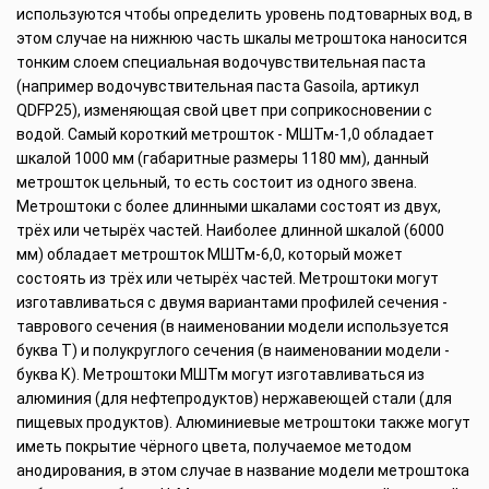
используются чтобы определить уровень подтоварных вод, в
этом случае на нижнюю часть шкалы метроштока наносится
тонким слоем специальная водочувствительная паста
(например водочувствительная паста Gasoila, артикул
QDFP25), изменяющая свой цвет при соприкосновении с
водой. Самый короткий метрошток - МШТм-1,0 обладает
шкалой 1000 мм (габаритные размеры 1180 мм), данный
метрошток цельный, то есть состоит из одного звена.
Метроштоки с более длинными шкалами состоят из двух,
трёх или четырёх частей. Наиболее длинной шкалой (6000
мм) обладает метрошток МШТм-6,0, который может
состоять из трёх или четырёх частей. Метроштоки могут
изготавливаться с двумя вариантами профилей сечения -
таврового сечения (в наименовании модели используется
буква Т) и полукруглого сечения (в наименовании модели -
буква К). Метроштоки МШТм могут изготавливаться из
алюминия (для нефтепродуктов) нержавеющей стали (для
пищевых продуктов). Алюминиевые метроштоки также могут
иметь покрытие чёрного цвета, получаемое методом
анодирования, в этом случае в название модели метроштока