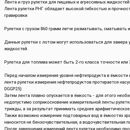
Лента и груз рулетки для пищевых и агрессивных жидкостей и
Лента рулетки РНГ обладает высокой гибкостью и прочност
гравировки.
Рулетки с грузом 860 грамм легче разматывать, сматывать и
Данные рулетки с лотом могут использоваться для замера у
жидкостей.
Рулетка для топлива может быть 2-го класса точности или 
Перед началом измерения уровня нефтепродукта в ёмкости н
лента рулетки измерения нефтепродуктов протирается насух
DGGP25).
Затем лента плавно опускается в ёмкость - для этого необх
недопустимо соприкосновение измерительной ленты рулетк
трижды, а за результат принимать среднее арифметическое 
Также возможно измерение подтоварных вод в ёмкостях хра
наносится не бензочувствительная, а водочувствительная па
После завершения измерений ленту рулетки необходимо про