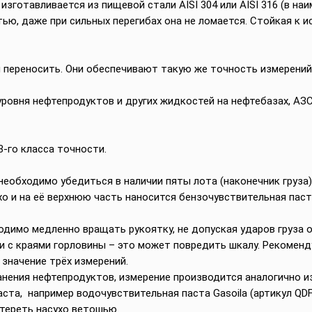
зготавливается из пищевой стали AISI 304 или AISI 316 (в наи
ью, даже при сильных перегибах она не ломается. Стойкая к 
 переносить. Они обеспечивают такую же точность измерений, 
ровня нефтепродуктов и других жидкостей на нефтебазах, АЗС,
3-го класса точности.
еобходимо убедиться в наличии пяты лота (наконечник груза)
о и на её верхнюю часть наносится бензочувствительная паста
одимо медленно вращать рукоятку, не допуская ударов груза 
и с краями горловины – это может повредить шкалу. Рекомен
значение трёх измерений.
нения нефтепродуктов, измерение производится аналогично и
ста, например водочувствительная паста Gasoila (артикул QDF
тереть насухо ветошью.