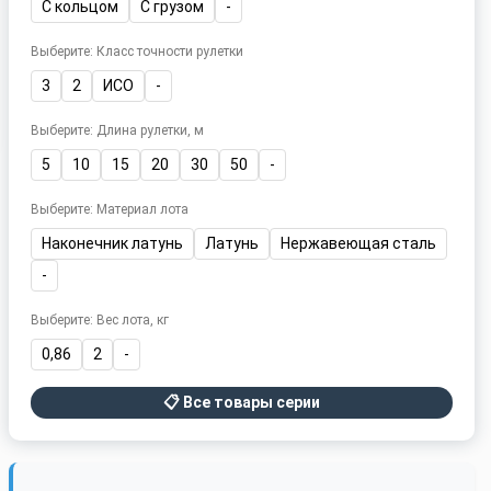
С кольцом
С грузом
-
Выберите: Класс точности рулетки
3
2
ИСО
-
Выберите: Длина рулетки, м
5
10
15
20
30
50
-
Выберите: Материал лота
Наконечник латунь
Латунь
Нержавеющая сталь
-
Выберите: Вес лота, кг
0,86
2
-
📋 Все товары серии