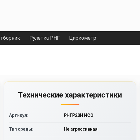
тборник
Рулетка РНГ
Циркометр
Технические характеристики
Артикул:
РНГР20Н ИСО
Тип среды:
Не агрессивная