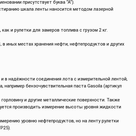
меновании присутствует буква “А”).
истиранию шкала ленты наносится методом лазерной
как и рулетки для замеров топлива с грузом 2 кг.
 в иных местах хранения нефти, нефтепродуктов и других
 и в надёжности соединения лота с измерительной лентой,
, например бензочувствительная паста Gasoila (артикул
о горловину и другие металлические поверхности. Также
дуется производить измерение высоты уровня жидкости
змерению уровню нефтепродуктов, но на ленту рулетки
P25).