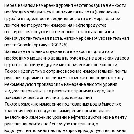
Перед началом измерения уровня нефтепродукта в ёмкости
необходимо убедиться в наличии пяты лота (наконечник
груза) и в надёжности соединения лота с измерительной
лентой, лента рулетки измерения нефтепродуктов
протирается насухо и на её верхнюю часть наносится
бензочувствительная паста, например бензочувствительная
паста Gasoila (артикул DGGP25).
Затем лента плавно опускается в ёмкость - для этого
необходимо медленно вращать рукоятку, не допуская ударов
груза о горловину и другие металлические поверхности.
Также недопустимо соприкосновение измерительной ленты
рулетки с краями горловины – это может повредить шкалу.
Рекомендуется производить измерение высоты уровня
жидкости трижды, а за результат принимать среднее
арифметическое значение трёх измерений.
Также возможно измерение подтоварных вод в ёмкостях
хранения нефтепродуктов, измерение производится
аналогично измерению уровню нефтепродуктов, но на ленту
рулетки наносится не бензочувствительная, а
водочувствительная паста, например водочувствительная