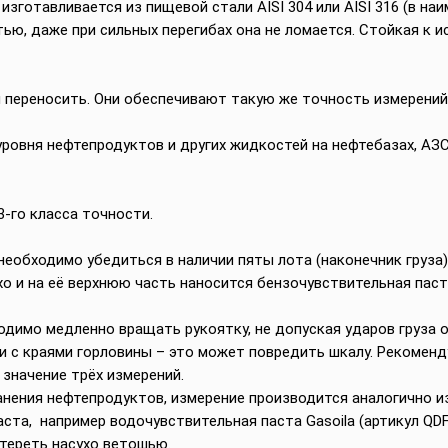
зготавливается из пищевой стали AISI 304 или AISI 316 (в наи
ью, даже при сильных перегибах она не ломается. Стойкая к 
 переносить. Они обеспечивают такую же точность измерений, 
ровня нефтепродуктов и других жидкостей на нефтебазах, АЗС,
3-го класса точности.
еобходимо убедиться в наличии пяты лота (наконечник груза)
о и на её верхнюю часть наносится бензочувствительная паста
одимо медленно вращать рукоятку, не допуская ударов груза 
и с краями горловины – это может повредить шкалу. Рекомен
значение трёх измерений.
нения нефтепродуктов, измерение производится аналогично и
ста, например водочувствительная паста Gasoila (артикул QDF
тереть насухо ветошью.