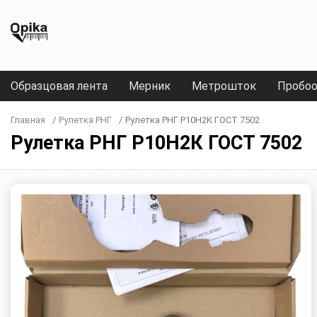
Образцовая лента
Мерник
Метрошток
Пробоо
Главная
/
Рулетка РНГ
/
Рулетка РНГ Р10Н2К ГОСТ 7502
Рулетка РНГ Р10Н2К ГОСТ 7502