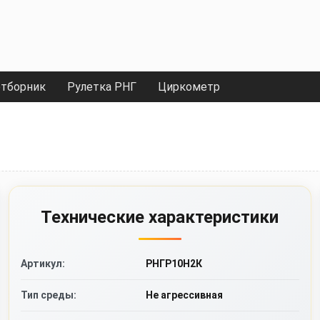
тборник
Рулетка РНГ
Циркометр
Технические характеристики
Артикул:
РНГР10Н2К
Тип среды:
Не агрессивная