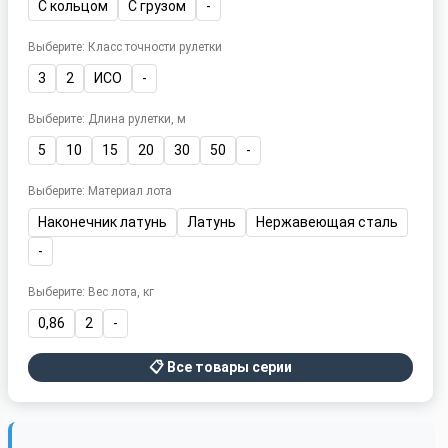
С кольцом
С грузом
-
Выберите: Класс точности рулетки
3
2
ИСО
-
Выберите: Длина рулетки, м
5
10
15
20
30
50
-
Выберите: Материал лота
Наконечник латунь
Латунь
Нержавеющая сталь
-
Выберите: Вес лота, кг
0,86
2
-
📋 Все товары серии