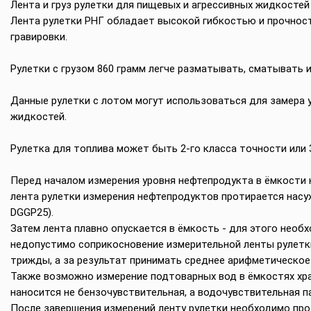
Лента и груз рулетки для пищевых и агрессивных жидкостей и
Лента рулетки РНГ обладает высокой гибкостью и прочност
гравировки.
Рулетки с грузом 860 грамм легче разматывать, сматывать и
Данные рулетки с лотом могут использоваться для замера у
жидкостей.
Рулетка для топлива может быть 2-го класса точности или 
Перед началом измерения уровня нефтепродукта в ёмкости н
лента рулетки измерения нефтепродуктов протирается насух
DGGP25).
Затем лента плавно опускается в ёмкость - для этого необх
недопустимо соприкосновение измерительной ленты рулетк
трижды, а за результат принимать среднее арифметическое 
Также возможно измерение подтоварных вод в ёмкостях хра
наносится не бензочувствительная, а водочувствительная па
После завершения измерений ленту рулетки необходимо про