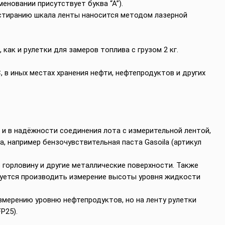
меновании присутствует буква “А”).
истиранию шкала ленты наносится методом лазерной
как и рулетки для замеров топлива с грузом 2 кг.
 в иных местах хранения нефти, нефтепродуктов и других
 и в надёжности соединения лота с измерительной лентой,
, например бензочувствительная паста Gasoila (артикул
о горловину и другие металлические поверхности. Также
дуется производить измерение высоты уровня жидкости
змерению уровню нефтепродуктов, но на ленту рулетки
P25).