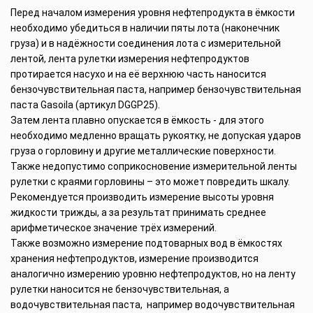
Перед началом измерения уровня нефтепродукта в ёмкости
необходимо убедиться в наличии пяты лота (наконечник
груза) и в надёжности соединения лота с измерительной
лентой, лента рулетки измерения нефтепродуктов
протирается насухо и на её верхнюю часть наносится
бензочувствительная паста, например бензочувствительная
паста Gasoila (артикул DGGP25).
Затем лента плавно опускается в ёмкость - для этого
необходимо медленно вращать рукоятку, не допуская ударов
груза о горловину и другие металлические поверхности.
Также недопустимо соприкосновение измерительной ленты
рулетки с краями горловины – это может повредить шкалу.
Рекомендуется производить измерение высоты уровня
жидкости трижды, а за результат принимать среднее
арифметическое значение трёх измерений.
Также возможно измерение подтоварных вод в ёмкостях
хранения нефтепродуктов, измерение производится
аналогично измерению уровню нефтепродуктов, но на ленту
рулетки наносится не бензочувствительная, а
водочувствительная паста, например водочувствительная