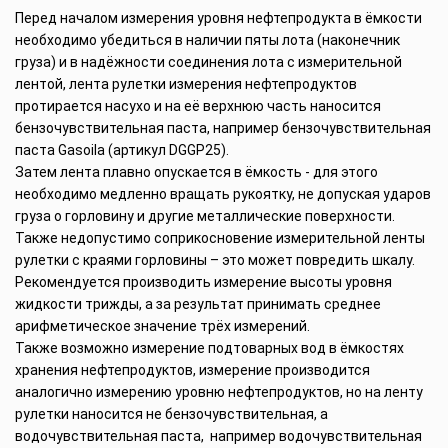
Перед началом измерения уровня нефтепродукта в ёмкости
необходимо убедиться в наличии пяты лота (наконечник
груза) и в надёжности соединения лота с измерительной
лентой, лента рулетки измерения нефтепродуктов
протирается насухо и на её верхнюю часть наносится
бензочувствительная паста, например бензочувствительная
паста Gasoila (артикул DGGP25).
Затем лента плавно опускается в ёмкость - для этого
необходимо медленно вращать рукоятку, не допуская ударов
груза о горловину и другие металлические поверхности.
Также недопустимо соприкосновение измерительной ленты
рулетки с краями горловины – это может повредить шкалу.
Рекомендуется производить измерение высоты уровня
жидкости трижды, а за результат принимать среднее
арифметическое значение трёх измерений.
Также возможно измерение подтоварных вод в ёмкостях
хранения нефтепродуктов, измерение производится
аналогично измерению уровню нефтепродуктов, но на ленту
рулетки наносится не бензочувствительная, а
водочувствительная паста, например водочувствительная