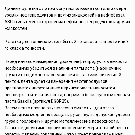
Данные рулетки с лотом могут использоваться для замера
уровня нефтепродуктов и других жидкостей на нефтебазах,
АЗС, в иных местах хранения нефти, нефтепродуктов и других
жидкостей.
Рулетка для топлива может быть 2-го класса точности или 3-
го класса точности.
Перед началом измерения уровня нефтепродукта в ёмкости
необходимо убедиться в наличии пяты лота (наконечник
груза) и в надёжности соединения лота с измерительной
лентой, лента рулетки измерения нефтепродуктов
протирается насухо и на её верхнюю часть наносится
бензочувствительная паста, например бензочувствительная
паста Gasoila (артикул DGGP25).
Затем лента плавно опускается в ёмкость - для этого
необходимо медленно вращать рукоятку, не допуская ударов
груза о горловину и другие металлические поверхности.
Также недопустимо соприкосновение измерительной ленты
рулетки с краями горловины – это может повредить шкалу.