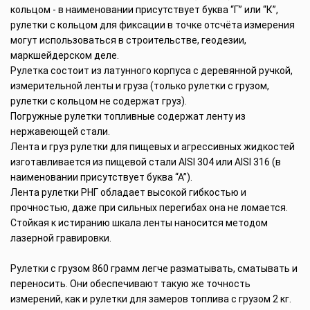
кольцом - в наименовании присутствует буква “Г” или “К”,
рулетки с кольцом для фиксации в точке отсчёта измерения
могут использоваться в строительстве, геодезии,
маркшейдерском деле.
Рулетка состоит из латунного корпуса с деревянной ручкой,
измерительной ленты и груза (только рулетки с грузом,
рулетки с кольцом не содержат груз).
Погружные рулетки топливные содержат ленту из
нержавеющей стали.
Лента и груз рулетки для пищевых и агрессивных жидкостей
изготавливается из пищевой стали AISI 304 или AISI 316 (в
наименовании присутствует буква “А”).
Лента рулетки РНГ обладает высокой гибкостью и
прочностью, даже при сильных перегибах она не ломается.
Стойкая к истиранию шкала ленты наносится методом
лазерной гравировки.
Рулетки с грузом 860 грамм легче разматывать, сматывать и
переносить. Они обеспечивают такую же точность
измерений, как и рулетки для замеров топлива с грузом 2 кг.