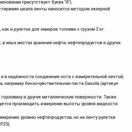
меновании присутствует буква “А”).
истиранию шкала ленты наносится методом лазерной
как и рулетки для замеров топлива с грузом 2 кг.
 в иных местах хранения нефти, нефтепродуктов и других
 и в надёжности соединения лота с измерительной лентой,
, например бензочувствительная паста Gasoila (артикул
о горловину и другие металлические поверхности. Также
дуется производить измерение высоты уровня жидкости
змерению уровню нефтепродуктов, но на ленту рулетки
P25).