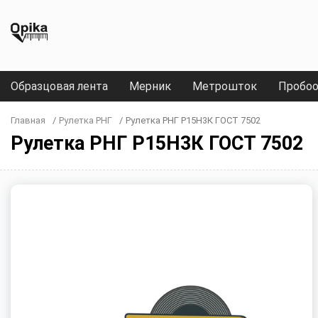
Образцовая лента
Мерник
Метрошток
Пробоо
Главная
/
Рулетка РНГ
/
Рулетка РНГ Р15Н3К ГОСТ 7502
Рулетка РНГ Р15Н3К ГОСТ 7502