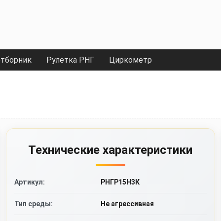
тборник
Рулетка РНГ
Циркометр
Технические характеристики
Артикул:
РНГР15Н3К
Тип среды:
Не агрессивная