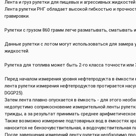
Лента и груз рулетки для пищевых и агрессивных жидкостей и
Лента рулетки РНГ обладает высокой гибкостью и прочност
гравировки.
Рулетки с грузом 860 грамм легче разматывать, сматывать и
Данные рулетки с лотом могут использоваться для замера у
жидкостей.
Рулетка для топлива может быть 2-го класса точности или 
Перед началом измерения уровня нефтепродукта в ёмкости н
лента рулетки измерения нефтепродуктов протирается насух
DGGP25).
Затем лента плавно опускается в ёмкость - для этого необх
недопустимо соприкосновение измерительной ленты рулетк
трижды, а за результат принимать среднее арифметическое 
Также возможно измерение подтоварных вод в ёмкостях хра
наносится не бензочувствительная, а водочувствительная па
После завершения измерений ленту рулетки необходимо про