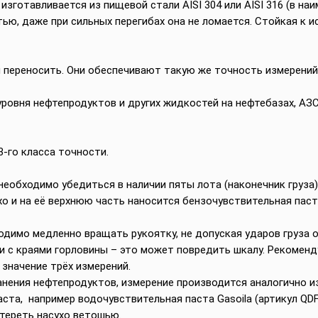
зготавливается из пищевой стали AISI 304 или AISI 316 (в наи
ью, даже при сильных перегибах она не ломается. Стойкая к 
 переносить. Они обеспечивают такую же точность измерений, 
ровня нефтепродуктов и других жидкостей на нефтебазах, АЗС,
3-го класса точности.
еобходимо убедиться в наличии пяты лота (наконечник груза)
о и на её верхнюю часть наносится бензочувствительная паста
одимо медленно вращать рукоятку, не допуская ударов груза 
и с краями горловины – это может повредить шкалу. Рекомен
значение трёх измерений.
нения нефтепродуктов, измерение производится аналогично и
ста, например водочувствительная паста Gasoila (артикул QDF
тереть насухо ветошью.