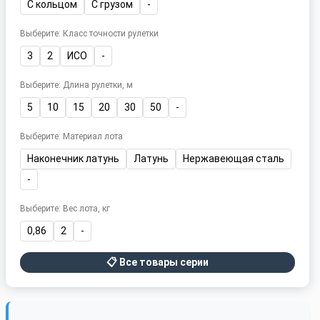
С кольцом
С грузом
-
Выберите: Класс точности рулетки
3
2
ИСО
-
Выберите: Длина рулетки, м
5
10
15
20
30
50
-
Выберите: Материал лота
Наконечник латунь
Латунь
Нержавеющая сталь
-
Выберите: Вес лота, кг
0,86
2
-
📋 Все товары серии