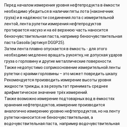
Перед началом измерения уровня нефтепродукта в ёмкости
необходимо убедиться в наличии пяты лота (наконечник
груза) и в надёжности соединения лота с измерительной
лентой, лента рулетки измерения нефтепродуктов
протирается насухо и на её верхнюю часть наносится
бензочувствительная паста, например бензочувствительная
паста Gasoila (артикул DGGP25).
Затем лента плавно опускается в ёмкость - для этого
необходимо медленно вращать рукоятку, не допуская ударов
груза о горловину и другие металлические поверхности.
Также недопустимо соприкосновение измерительной ленты
рулетки с краями горловины – это может повредить шкалу.
Рекомендуется производить измерение высоты уровня
жидкости трижды, а за результат принимать среднее
арифметическое значение трёх измерений.
Также возможно измерение подтоварных вод в ёмкостях
хранения нефтепродуктов, измерение производится
аналогично измерению уровню нефтепродуктов, но на ленту
рулетки наносится не бензочувствительная, а
водочувствительная паста, например водочувствительная