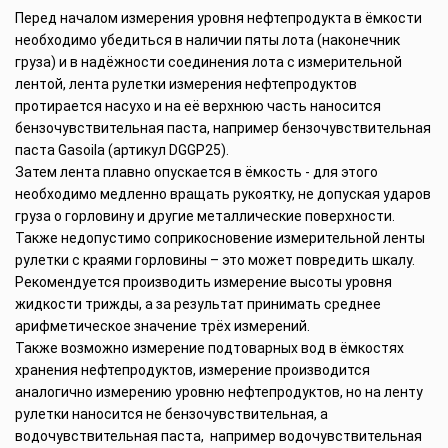
Перед началом измерения уровня нефтепродукта в ёмкости
необходимо убедиться в наличии пяты лота (наконечник
груза) и в надёжности соединения лота с измерительной
лентой, лента рулетки измерения нефтепродуктов
протирается насухо и на её верхнюю часть наносится
бензочувствительная паста, например бензочувствительная
паста Gasoila (артикул DGGP25).
Затем лента плавно опускается в ёмкость - для этого
необходимо медленно вращать рукоятку, не допуская ударов
груза о горловину и другие металлические поверхности.
Также недопустимо соприкосновение измерительной ленты
рулетки с краями горловины – это может повредить шкалу.
Рекомендуется производить измерение высоты уровня
жидкости трижды, а за результат принимать среднее
арифметическое значение трёх измерений.
Также возможно измерение подтоварных вод в ёмкостях
хранения нефтепродуктов, измерение производится
аналогично измерению уровню нефтепродуктов, но на ленту
рулетки наносится не бензочувствительная, а
водочувствительная паста, например водочувствительная