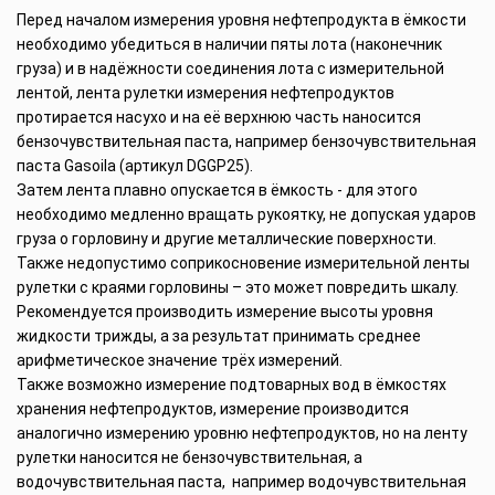
Перед началом измерения уровня нефтепродукта в ёмкости
необходимо убедиться в наличии пяты лота (наконечник
груза) и в надёжности соединения лота с измерительной
лентой, лента рулетки измерения нефтепродуктов
протирается насухо и на её верхнюю часть наносится
бензочувствительная паста, например бензочувствительная
паста Gasoila (артикул DGGP25).
Затем лента плавно опускается в ёмкость - для этого
необходимо медленно вращать рукоятку, не допуская ударов
груза о горловину и другие металлические поверхности.
Также недопустимо соприкосновение измерительной ленты
рулетки с краями горловины – это может повредить шкалу.
Рекомендуется производить измерение высоты уровня
жидкости трижды, а за результат принимать среднее
арифметическое значение трёх измерений.
Также возможно измерение подтоварных вод в ёмкостях
хранения нефтепродуктов, измерение производится
аналогично измерению уровню нефтепродуктов, но на ленту
рулетки наносится не бензочувствительная, а
водочувствительная паста, например водочувствительная