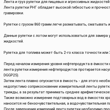
Лента и груз рулетки для пищевых и агрессивных жидкостей и
Лента рулетки РНГ обладает высокой гибкостью и прочност
гравировки.
Рулетки с грузом 860 грамм легче разматывать, сматывать и
Данные рулетки с лотом могут использоваться для замера у
жидкостей.
Рулетка для топлива может быть 2-го класса точности или 
Перед началом измерения уровня нефтепродукта в ёмкости н
лента рулетки измерения нефтепродуктов протирается насух
DGGP25).
Затем лента плавно опускается в ёмкость - для этого необх
недопустимо соприкосновение измерительной ленты рулетк
трижды, а за результат принимать среднее арифметическое 
Также возможно измерение подтоварных вод в ёмкостях хра
наносится не бензочувствительная, а водочувствительная па
После завершения измерений ленту рулетки необходимо про