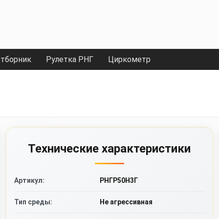
тборник
Рулетка РНГ
Циркометр
Технические характеристики
Артикул:
РНГР50Н3Г
Тип среды:
Не агрессивная