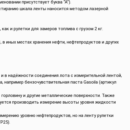
меновании присутствует буква “А”).
истиранию шкала ленты наносится методом лазерной
как и рулетки для замеров топлива с грузом 2 кг.
 в иных местах хранения нефти, нефтепродуктов и других
 и в надёжности соединения лота с измерительной лентой,
, например бензочувствительная паста Gasoila (артикул
о горловину и другие металлические поверхности. Также
дуется производить измерение высоты уровня жидкости
змерению уровню нефтепродуктов, но на ленту рулетки
P25).