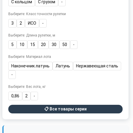
С кольцом
С грузом
-
Выберите: Класс точности рулетки
3
2
ИСО
-
Выберите: Длина рулетки, м
5
10
15
20
30
50
-
Выберите: Материал лота
Наконечник латунь
Латунь
Нержавеющая сталь
-
Выберите: Вес лота, кг
0,86
2
-
📋 Все товары серии