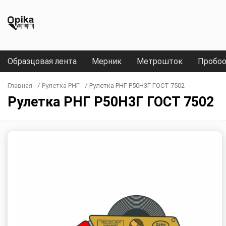
Образцовая лента
Мерник
Метрошток
Пробоо
Главная
/
Рулетка РНГ
/
Рулетка РНГ Р50Н3Г ГОСТ 7502
Рулетка РНГ Р50Н3Г ГОСТ 7502