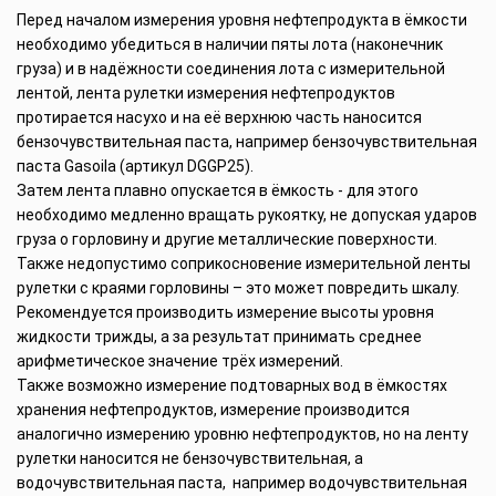
Перед началом измерения уровня нефтепродукта в ёмкости
необходимо убедиться в наличии пяты лота (наконечник
груза) и в надёжности соединения лота с измерительной
лентой, лента рулетки измерения нефтепродуктов
протирается насухо и на её верхнюю часть наносится
бензочувствительная паста, например бензочувствительная
паста Gasoila (артикул DGGP25).
Затем лента плавно опускается в ёмкость - для этого
необходимо медленно вращать рукоятку, не допуская ударов
груза о горловину и другие металлические поверхности.
Также недопустимо соприкосновение измерительной ленты
рулетки с краями горловины – это может повредить шкалу.
Рекомендуется производить измерение высоты уровня
жидкости трижды, а за результат принимать среднее
арифметическое значение трёх измерений.
Также возможно измерение подтоварных вод в ёмкостях
хранения нефтепродуктов, измерение производится
аналогично измерению уровню нефтепродуктов, но на ленту
рулетки наносится не бензочувствительная, а
водочувствительная паста, например водочувствительная