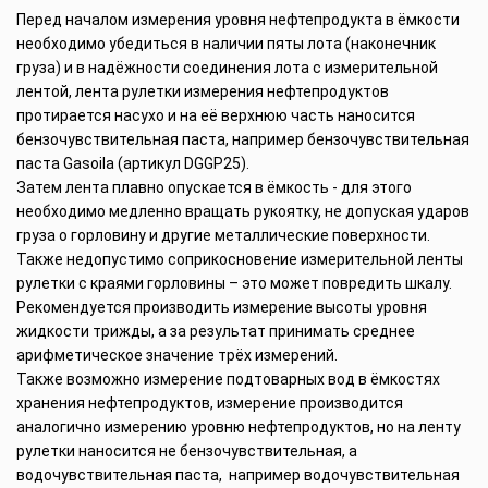
Перед началом измерения уровня нефтепродукта в ёмкости
необходимо убедиться в наличии пяты лота (наконечник
груза) и в надёжности соединения лота с измерительной
лентой, лента рулетки измерения нефтепродуктов
протирается насухо и на её верхнюю часть наносится
бензочувствительная паста, например бензочувствительная
паста Gasoila (артикул DGGP25).
Затем лента плавно опускается в ёмкость - для этого
необходимо медленно вращать рукоятку, не допуская ударов
груза о горловину и другие металлические поверхности.
Также недопустимо соприкосновение измерительной ленты
рулетки с краями горловины – это может повредить шкалу.
Рекомендуется производить измерение высоты уровня
жидкости трижды, а за результат принимать среднее
арифметическое значение трёх измерений.
Также возможно измерение подтоварных вод в ёмкостях
хранения нефтепродуктов, измерение производится
аналогично измерению уровню нефтепродуктов, но на ленту
рулетки наносится не бензочувствительная, а
водочувствительная паста, например водочувствительная