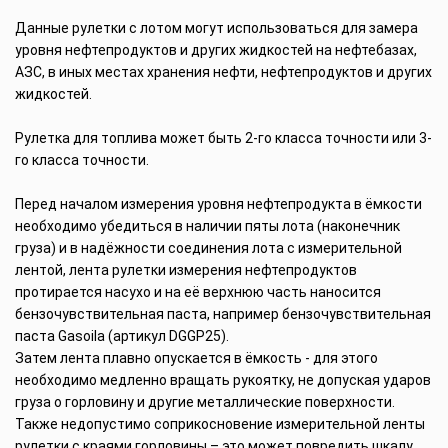
Данные рулетки с лотом могут использоваться для замера
уровня нефтепродуктов и других жидкостей на нефтебазах,
АЗС, в иных местах хранения нефти, нефтепродуктов и других
жидкостей.
Рулетка для топлива может быть 2-го класса точности или 3-
го класса точности.
Перед началом измерения уровня нефтепродукта в ёмкости
необходимо убедиться в наличии пяты лота (наконечник
груза) и в надёжности соединения лота с измерительной
лентой, лента рулетки измерения нефтепродуктов
протирается насухо и на её верхнюю часть наносится
бензочувствительная паста, например бензочувствительная
паста Gasoila (артикул DGGP25).
Затем лента плавно опускается в ёмкость - для этого
необходимо медленно вращать рукоятку, не допуская ударов
груза о горловину и другие металлические поверхности.
Также недопустимо соприкосновение измерительной ленты
рулетки с краями горловины – это может повредить шкалу.