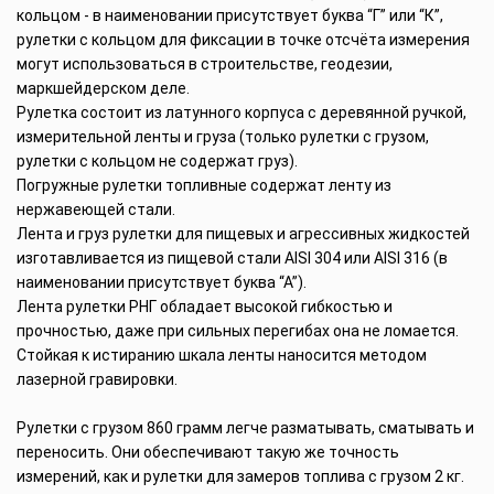
кольцом - в наименовании присутствует буква “Г” или “К”,
рулетки с кольцом для фиксации в точке отсчёта измерения
могут использоваться в строительстве, геодезии,
маркшейдерском деле.
Рулетка состоит из латунного корпуса с деревянной ручкой,
измерительной ленты и груза (только рулетки с грузом,
рулетки с кольцом не содержат груз).
Погружные рулетки топливные содержат ленту из
нержавеющей стали.
Лента и груз рулетки для пищевых и агрессивных жидкостей
изготавливается из пищевой стали AISI 304 или AISI 316 (в
наименовании присутствует буква “А”).
Лента рулетки РНГ обладает высокой гибкостью и
прочностью, даже при сильных перегибах она не ломается.
Стойкая к истиранию шкала ленты наносится методом
лазерной гравировки.
Рулетки с грузом 860 грамм легче разматывать, сматывать и
переносить. Они обеспечивают такую же точность
измерений, как и рулетки для замеров топлива с грузом 2 кг.