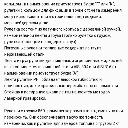
кольцом - в наименовании присутствует буква “Г” или “К”,
рулетки с кольцом для фиксации в точке отсчёта измерения
могут использоваться в строительстве, геодезии,
маркшейдерском деле.
Рулетка состоит из латунного корпуса с деревянной ручкой,
измерительной ленты и груза (только рулетки с грузом,
рулетки с кольцом не содержат груз).
Погружные рулетки топливные содержат ленту из
нержавеющей стали.
Лента и груз рулетки для пищевых и агрессивных жидкостей
изготавливается из пищевой стали AISI 304 или AISI 316 (в
наименовании присутствует буква “А”).
Лента рулетки РНГ обладает высокой гибкостью и
прочностью, даже при сильных перегибах она не ломается.
Стойкая к истиранию шкала ленты наносится методом
лазерной гравировки.
Рулетки с грузом 860 грамм легче разматывать, сматывать и
переносить. Они обеспечивают такую же точность
измерений, как и рулетки для замеров топлива с грузом 2 кг.