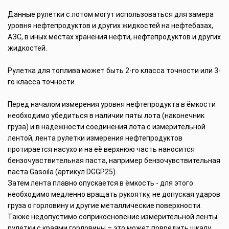
Данные рулетки с лотом могут использоваться для замера
уровня нефтепродуктов и других жидкостей на нефтебазах,
АЗС, в иных местах хранения нефти, нефтепродуктов и других
жидкостей.
Рулетка для топлива может быть 2-го класса точности или 3-
го класса точности.
Перед началом измерения уровня нефтепродукта в ёмкости
необходимо убедиться в наличии пяты лота (наконечник
груза) и в надёжности соединения лота с измерительной
лентой, лента рулетки измерения нефтепродуктов
протирается насухо и на её верхнюю часть наносится
бензочувствительная паста, например бензочувствительная
паста Gasoila (артикул DGGP25).
Затем лента плавно опускается в ёмкость - для этого
необходимо медленно вращать рукоятку, не допуская ударов
груза о горловину и другие металлические поверхности.
Также недопустимо соприкосновение измерительной ленты
рулетки с краями горловины – это может повредить шкалу.