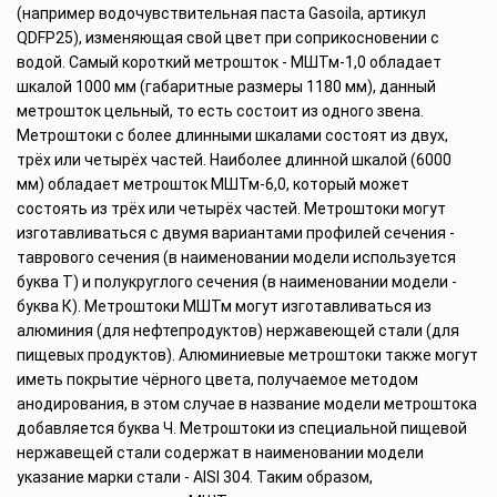
(например водочувствительная паста Gasoila, артикул
QDFP25), изменяющая свой цвет при соприкосновении с
водой. Самый короткий метрошток - МШТм-1,0 обладает
шкалой 1000 мм (габаритные размеры 1180 мм), данный
метрошток цельный, то есть состоит из одного звена.
Метроштоки с более длинными шкалами состоят из двух,
трёх или четырёх частей. Наиболее длинной шкалой (6000
мм) обладает метрошток МШТм-6,0, который может
состоять из трёх или четырёх частей. Метроштоки могут
изготавливаться с двумя вариантами профилей сечения -
таврового сечения (в наименовании модели используется
буква Т) и полукруглого сечения (в наименовании модели -
буква К). Метроштоки МШТм могут изготавливаться из
алюминия (для нефтепродуктов) нержавеющей стали (для
пищевых продуктов). Алюминиевые метроштоки также могут
иметь покрытие чёрного цвета, получаемое методом
анодирования, в этом случае в название модели метроштока
добавляется буква Ч. Метроштоки из специальной пищевой
нержавещей стали содержат в наименовании модели
указание марки стали - AISI 304. Таким образом,