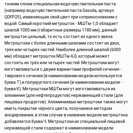
тонким слоем специальная водочувствительная паста
(например водочувствительная паста Gasoila, артикул
QDFP25), изменяющая свой цвет при соприкосновении с
водой. Самый короткий метрошток - МШТм-1,0 обладает
шкалой 1000 мм (габаритные размеры 1180 мм), данный
метрошток цельный, то есть состоит из одного звена.
Метроштоки с более длинными шкалами состоят из двух,
трёх или четырёх частей. Наиболее длинной шкалой (6000
мм) обладает метрошток МШТм-6,0, который может
состоять из трёх или четырёх частей. Метроштоки могут
изготавливаться с двумя вариантами профилей сечения -
таврового сечения (в наименовании модели используется
буква Т) и полукруглого сечения (в наименовании модели -
буква К). Метроштоки МШТм могут изготавливаться из
алюминия (для нефтепродуктов) нержавеющей стали (для
пищевых продуктов). Алюминиевые метроштоки также могут
иметь покрытие чёрного цвета, получаемое методом
анодирования, в этом случае в название модели метроштока
добавляется буква Ч. Метроштоки из специальной пищевой
нержавещей стали содержат в наименовании модели