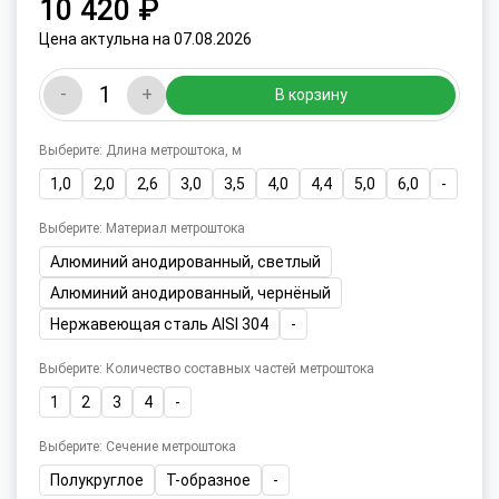
10 420 ₽
Цена актульна на 07.08.2026
-
+
В корзину
Выберите: Длина метроштока, м
1,0
2,0
2,6
3,0
3,5
4,0
4,4
5,0
6,0
-
Выберите: Материал метроштока
Алюминий анодированный, светлый
Алюминий анодированный, чернёный
Нержавеющая сталь AISI 304
-
Выберите: Количество составных частей метроштока
1
2
3
4
-
Выберите: Сечение метроштока
Полукруглое
Т-образное
-