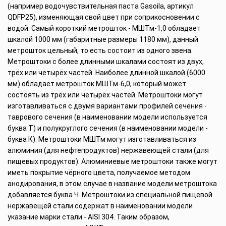
(например водочувствительная паста Gasoila, артикул
QDFP25), изменяющая свой цвет при соприкосновении с
водой. Самый короткий метрошток - МШТм-1,0 обладает
шкалой 1000 мм (габаритные размеры 1180 мм), данный
метрошток цельный, то есть состоит из одного звена.
Метроштоки с более длинными шкалами состоят из двух,
трёх или четырёх частей. Наиболее длинной шкалой (6000
мм) обладает метрошток МШТм-6,0, который может
состоять из трёх или четырёх частей. Метроштоки могут
изготавливаться с двумя вариантами профилей сечения -
таврового сечения (в наименовании модели используется
буква Т) и полукруглого сечения (в наименовании модели -
буква К). Метроштоки МШТм могут изготавливаться из
алюминия (для нефтепродуктов) нержавеющей стали (для
пищевых продуктов). Алюминиевые метроштоки также могут
иметь покрытие чёрного цвета, получаемое методом
анодирования, в этом случае в название модели метроштока
добавляется буква Ч. Метроштоки из специальной пищевой
нержавещей стали содержат в наименовании модели
указание марки стали - AISI 304. Таким образом,